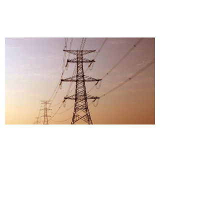
上一个：
四川乡城电站-乡城500kV变电站220kV线路
ꄴ
下一个：
安徽豪州市中乡段庄35kV输变电工程
ꄲ
工程
简体中文
ꀅ
版权所有©中广达能源电力工程设计有限公司